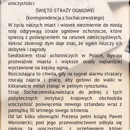
uroczystości:
ŚWIĘTO STRAŻY OGNIOWEJ
(korespondencja z Sochaczewskiego)
W życiu naszych miast i wiosek niezmiernie do niosłą
rolę odgrywają straże ogniowe ochotnicze, które
spieszą z poświęceniem na ratunek nieszczęśliwych,
ilekroć złowrogi dym daje znać, że ogień niszczy ich
dobytek i zagrody.
Siedliskiem straż ochotniczych w Polsce, bywają
przeważnie miasta i większe osady najbardziej
wystawione na klęskę ognia.
Rozczulająca to chwila, gdy na sygnał alarmu strażacy
rzucają zajęcia i pracę, aby gotowi do walki w
kilkanaście minut stanąć w pełnym rynsztunku.
Straż Sochaczewska,należąca do jednej z tych
pożytecznych instytucji krajowych obchodziła
uroczystość poświęcenia nowego sztandaru wraz z
pamiątką 30 letniego swego istnienia.
Od lat kilku obowiązki Prezesa pełni książę Paweł
Woroniecki; pod jego przewodnictwem odbyła się
piękna ta uroczystość, z przebiegiem której