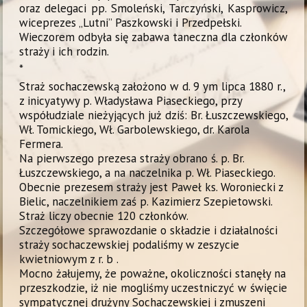
oraz delegaci pp. Smoleński, Tarczyński, Kasprowicz,
wiceprezes „Lutni” Paszkowski i Przedpełski.
Wieczorem odbyła się zabawa taneczna dla członków
straży i ich rodzin.
*
Straż sochaczewską założono w d. 9 ym lipca 1880 r.,
z inicyatywy p. Władysława Piaseckiego, przy
współudziale nieżyjących już dziś: Br. Łuszczewskiego,
Wł. Tomickiego, Wł. Garbolewskiego, dr. Karola
Fermera.
Na pierwszego prezesa straży obrano ś. p. Br.
Łuszczewskiego, a na naczelnika p. Wł. Piaseckiego.
Obecnie prezesem straży jest Paweł ks. Woroniecki z
Bielic, naczelnikiem zaś p. Kazimierz Szepietowski.
Straż liczy obecnie 120 członków.
Szczegółowe sprawozdanie o składzie i działalności
straży sochaczewskiej podaliśmy w zeszycie
kwietniowym z r. b .
Mocno żałujemy, że poważne, okoliczności stanęły na
przeszkodzie, iż nie mogliśmy uczestniczyć w święcie
sympatycznej drużyny Sochaczewskiej i zmuszeni