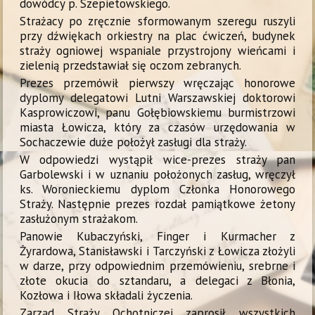
dowódcy p. Szepietowskiego.
Strażacy po zręcznie sformowanym szeregu ruszyli
przy dźwiękach orkiestry na plac ćwiczeń, budynek
straży ogniowej wspaniale przystrojony wieńcami i
zielenią przedstawiał się oczom zebranych.
Prezes przemówił pierwszy wręczając honorowe
dyplomy delegatowi Lutni Warszawskiej doktorowi
Kasprowiczowi, panu Gołębiowskiemu burmistrzowi
miasta Łowicza, który za czasów urzędowania w
Sochaczewie duże położył zasługi dla straży.
W odpowiedzi wystąpił wice-prezes straży pan
Garbolewski i w uznaniu położonych zasług, wręczył
ks. Woronieckiemu dyplom Członka Honorowego
Straży. Następnie prezes rozdał pamiątkowe żetony
zasłużonym strażakom.
Panowie Kubaczyński, Finger i Kurmacher z
Żyrardowa, Stanisławski i Tarczyński z Łowicza złożyli
w darze, przy odpowiednim przemówieniu, srebrne i
złote okucia do sztandaru, a delegaci z Błonia,
Kozłowa i Iłowa składali życzenia.
Zarząd Straży Ochotniczej zaprosił wszystkich