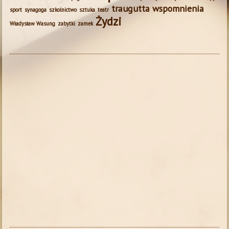
traugutta
wspomnienia
sport
synagoga
szkolnictwo
sztuka
teatr
Żydzi
Władysław Wasung
zabytki
zamek