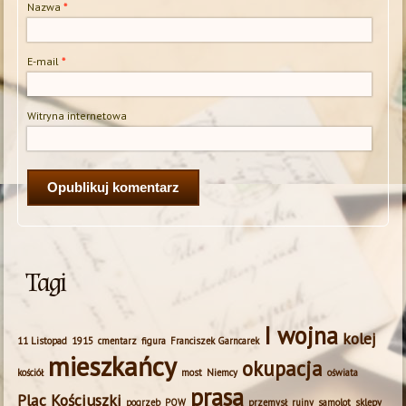
Nazwa
*
E-mail
*
Witryna internetowa
Tagi
I wojna
kolej
11 Listopad
1915
cmentarz
figura
Franciszek Garncarek
mieszkańcy
okupacja
kościół
most
Niemcy
oświata
prasa
Plac Kościuszki
pogrzeb
POW
przemysł
ruiny
samolot
sklepy