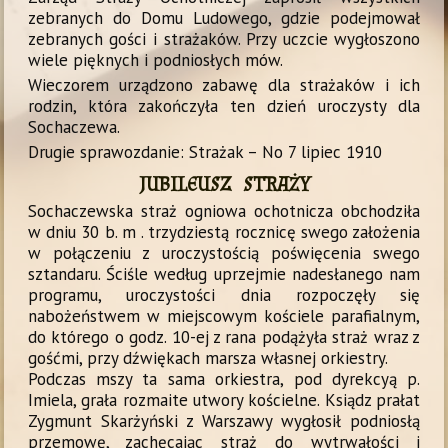
zebranych do Domu Ludowego, gdzie podejmował
zebranych gości i strażaków. Przy uczcie wygłoszono
wiele pięknych i podniosłych mów.
Wieczorem urządzono zabawę dla strażaków i ich
rodzin, która zakończyła ten dzień uroczysty dla
Sochaczewa.
Drugie sprawozdanie: Strażak – No 7 lipiec 1910
JUBILEUSZ STRAŻY
Sochaczewska straż ogniowa ochotnicza obchodziła
w dniu 30 b. m . trzydziestą rocznicę swego założenia
w połączeniu z uroczystością poświęcenia swego
sztandaru. Ściśle według uprzejmie nadesłanego nam
programu, uroczystości dnia rozpoczęły się
nabożeństwem w miejscowym kościele parafialnym,
do którego o godz. 10-ej z rana podążyła straż wraz z
gośćmi, przy dźwiękach marsza własnej orkiestry.
Podczas mszy ta sama orkiestra, pod dyrekcyą p.
Imiela, grała rozmaite utwory kościelne. Ksiądz prałat
Zygmunt Skarżyński z Warszawy wygłosił podniosłą
przemowę, zachęcając straż do wytrwałości i