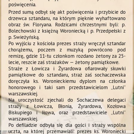
poświęcenia.
Przed sumą odbył się akt poświęcenia i przybicie do
drzewca sztandaru, na którym pięknie wyhaftowano
obraz św. Floryana. Rodzicami chrzestnymi byli: p.
Bolechowski z księżną Woroniecką i p. Przedpełski z
p. Swieżyńską.
Po wyjściu z kościoła prezes straży wręczył sztandar
chorążemu, poczem z muzyką powrócono pod
remizę, gdzie 11-tu członkom rozdano żetony za 25-
lecie, reszcie zaś strażaków — żetony pamiątkowe.
Straże z Łowicza i Żyrardowa ofiarowały skuwki
pamiątkowe do sztandaru, straż zaś sochaczewska
doręczyła ks. Woronieckiemu dyplom na członka
honorowego i taki sam przedstawicielom „Lutni”
warszawskiej.
Na uroczystość zjechali do Sochaczewa delegaci
straży z Łowicza, Błonia, Żyrardowa, Kozłowa
Biskupiego i Iłowa, oraz przedstawiciele „Lutni”
warszawskiej.
Po defiladzie odbyła się dla gości i straży wspólna
uczta, na której przemawiali: prezes ks. Woroniecki