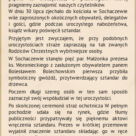
pragniemy zaznajomić naszych czytelników.
W dniu 30 lipca zjechało do kościoła w Sochaczewie
wile zaproszonych okolicznych obywateli, delegatów
i gości, gdzie podczas uroczystego nabożeństwa,
ksiądz wikary poświęcił sztandar.
Przyjętym jest zwyczajem, że przy podobnych
uroczystościach straże zapraszają na tak zwanych
Rodziców Chrzestnych wybitniejsze osoby.
W Sochaczewie stanęło pięć par. Małżonka prezesa
ks. Woronieckiego z zasłużonym obywatelem panem
Bolesławem Bolechowskim pierwsza przybiła
symboliczny gwóźdź, przytwierdzający sztandar do
drzewca.
Poczem długi szereg osób w ten sam sposób
zaznaczył swój współudział w tej uroczystości.
Po skończonej ceremonii straż ochotnicza W pełnym
pochodzie udała się na rynek, gdzie tłumy
publiczności przypatrywały się pięknemu aktowi
wręczenia sztandaru. Prezes w krótkiej przemowie
wyjaśnił znaczenie sztandaru składając go w ręce