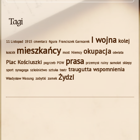
Tagi
I wojna
kolej
11 Listopad
1915
cmentarz
figura
Franciszek Garncarek
mieszkańcy
okupacja
kościół
most
Niemcy
oświata
prasa
Plac Kościuszki
pogrzeb
POW
przemysł
ruiny
samolot
sklepy
traugutta
wspomnienia
sport
synagoga
szkolnictwo
sztuka
teatr
Żydzi
Władysław Wasung
zabytki
zamek