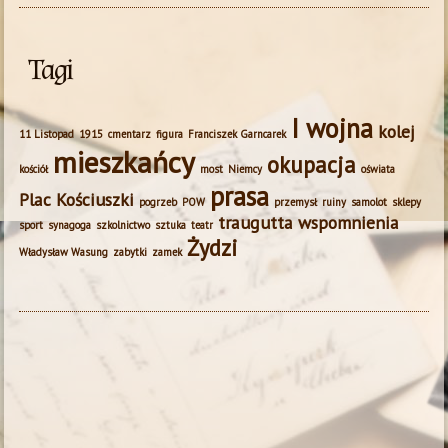
Tagi
I wojna
kolej
11 Listopad
1915
cmentarz
figura
Franciszek Garncarek
mieszkańcy
okupacja
kościół
most
Niemcy
oświata
prasa
Plac Kościuszki
pogrzeb
POW
przemysł
ruiny
samolot
sklepy
traugutta
wspomnienia
sport
synagoga
szkolnictwo
sztuka
teatr
Żydzi
Władysław Wasung
zabytki
zamek