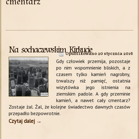
cmentarz
Na sochaczewskim Kirkucie
Opublikowano
20 stycznia 2016
Gdy człowiek przemija, pozostaje
po nim wspomnienie bliskich, a z
czasem tylko kamień nagrobny,
trwalszy niż pamięć, ostatnia
wizytówka jego istnienia na
ziemskim padole. A gdy przeminie
kamień, a nawet cały cmentarz?
Zostaje żal. Żal, że kolejne świadectwo dawnych czasów
przepadło bezpowrotnie.
Czytaj dalej
→