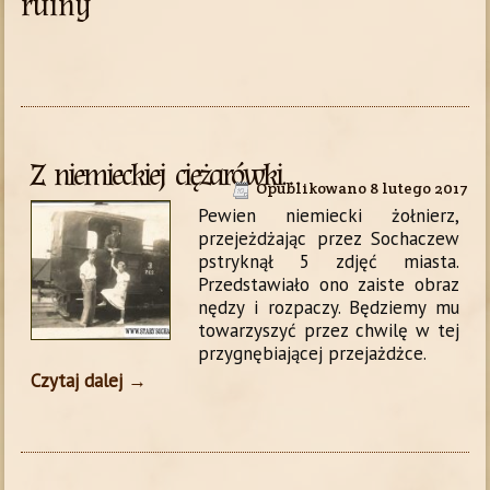
ruiny
Z niemieckiej ciężarówki…
Opublikowano
8 lutego 2017
Pewien niemiecki żołnierz,
przejeżdżając przez Sochaczew
pstryknął 5 zdjęć miasta.
Przedstawiało ono zaiste obraz
nędzy i rozpaczy. Będziemy mu
towarzyszyć przez chwilę w tej
przygnębiającej przejażdżce.
Czytaj dalej
→