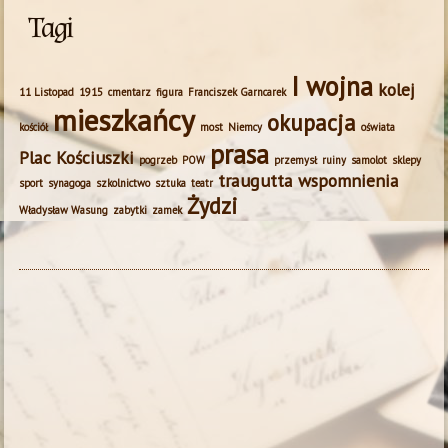
Tagi
I wojna
kolej
11 Listopad
1915
cmentarz
figura
Franciszek Garncarek
mieszkańcy
okupacja
kościół
most
Niemcy
oświata
prasa
Plac Kościuszki
pogrzeb
POW
przemysł
ruiny
samolot
sklepy
traugutta
wspomnienia
sport
synagoga
szkolnictwo
sztuka
teatr
Żydzi
Władysław Wasung
zabytki
zamek