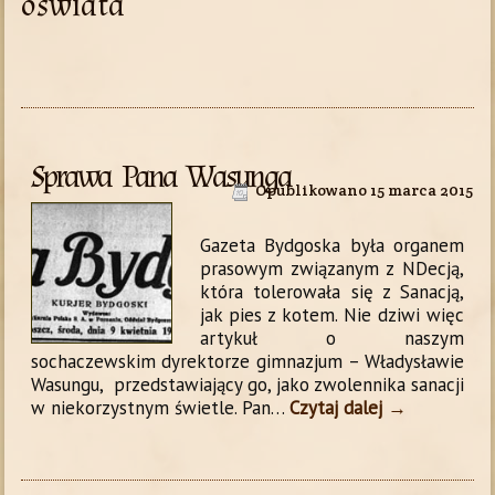
oświata
Sprawa Pana Wasunga
Opublikowano
15 marca 2015
Gazeta Bydgoska była organem
prasowym związanym z NDecją,
która tolerowała się z Sanacją,
jak pies z kotem. Nie dziwi więc
artykuł o naszym
sochaczewskim dyrektorze gimnazjum – Władysławie
Wasungu, przedstawiający go, jako zwolennika sanacji
w niekorzystnym świetle.
Pan…
Czytaj dalej
→