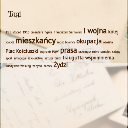
Tagi
I wojna
kolej
11 Listopad
1915
cmentarz
figura
Franciszek Garncarek
mieszkańcy
okupacja
kościół
most
Niemcy
oświata
prasa
Plac Kościuszki
pogrzeb
POW
przemysł
ruiny
samolot
sklepy
traugutta
wspomnienia
sport
synagoga
szkolnictwo
sztuka
teatr
Żydzi
Władysław Wasung
zabytki
zamek