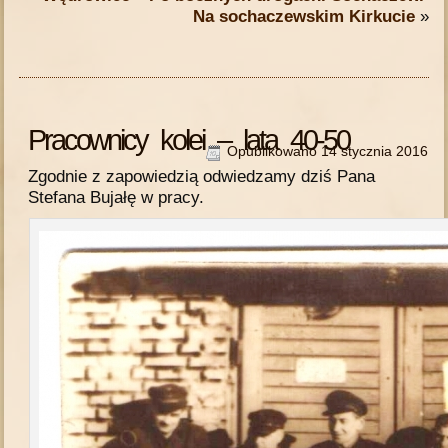
Na sochaczewskim Kirkucie
»
Pracownicy kolei – lata 40-50
Opublikowano
14 stycznia 2016
Zgodnie z zapowiedzią odwiedzamy dziś Pana
Stefana Bujałę w pracy.