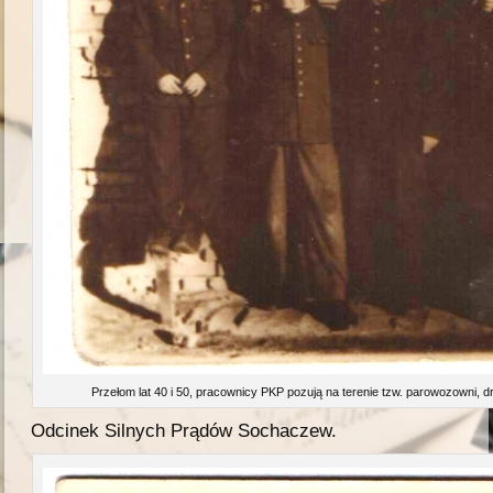
Przełom lat 40 i 50, pracownicy PKP pozują na terenie tzw. parowozowni, dr
Odcinek Silnych Prądów Sochaczew.