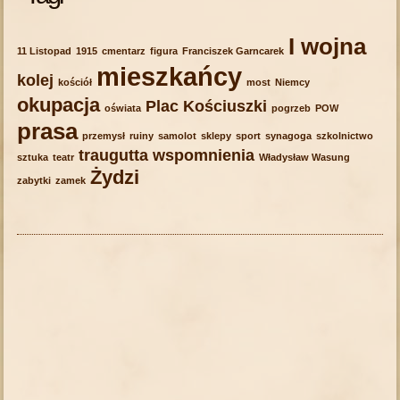
I wojna
11 Listopad
1915
cmentarz
figura
Franciszek Garncarek
mieszkańcy
kolej
kościół
most
Niemcy
okupacja
Plac Kościuszki
oświata
pogrzeb
POW
prasa
przemysł
ruiny
samolot
sklepy
sport
synagoga
szkolnictwo
traugutta
wspomnienia
sztuka
teatr
Władysław Wasung
Żydzi
zabytki
zamek