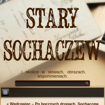
Stary
Sochaczew
..i okolice w słowach, obrazach,
wspomnieniach.
«
Wędrowiec – Po bocznych drogach. Sochaczew.