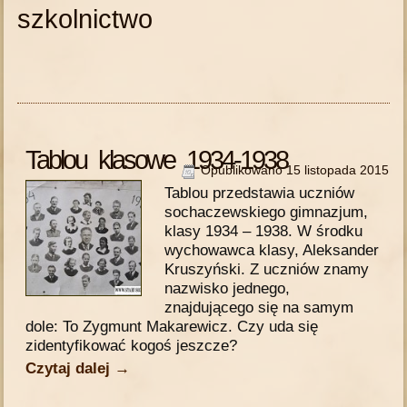
szkolnictwo
Tablou klasowe 1934-1938
Opublikowano
15 listopada 2015
Tablou przedstawia uczniów
sochaczewskiego gimnazjum,
klasy 1934 – 1938. W środku
wychowawca klasy, Aleksander
Kruszyński. Z uczniów znamy
nazwisko jednego,
znajdującego się na samym
dole: To Zygmunt Makarewicz. Czy uda się
zidentyfikować kogoś jeszcze?
Czytaj dalej
→