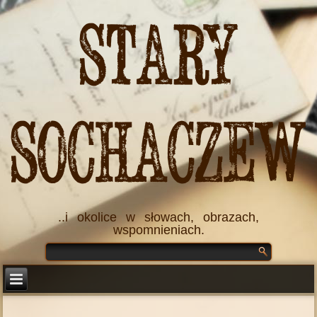
Stary
Sochaczew
..i okolice w słowach, obrazach,
wspomnieniach.