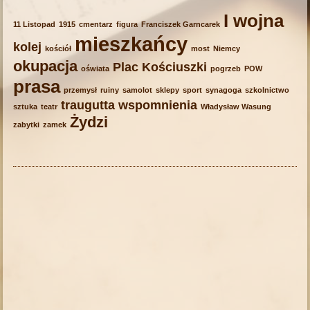
I wojna
11 Listopad
1915
cmentarz
figura
Franciszek Garncarek
mieszkańcy
kolej
kościół
most
Niemcy
okupacja
Plac Kościuszki
oświata
pogrzeb
POW
prasa
przemysł
ruiny
samolot
sklepy
sport
synagoga
szkolnictwo
traugutta
wspomnienia
sztuka
teatr
Władysław Wasung
Żydzi
zabytki
zamek