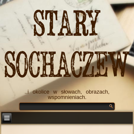
Stary
Sochaczew
..i okolice w słowach, obrazach,
wspomnieniach.