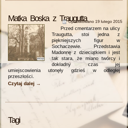
Matka Boska z Traugutta
Opublikowano
19 lutego 2015
Przed cmentarzem na ulicy
Traugutta, stoi jedna z
piękniejszych figur w
Sochaczewie. Przedstawia
Madonnę z dzieciątkiem i jest
tak stara, że miano twórcy i
dokładny czas jej
umiejscowienia utonęły gdzieś w odległej
przeszłości.
Czytaj dalej
→
Tagi