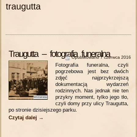
traugutta
Traugutta – fotografia funeralna
Opublikowano
7 czerwca 2016
Fotografia funeralna, czyli
pogrzebowa jest bez dwóch
zdjęć najprzykrzejszą
dokumentacją wydarzeń
rodzinnych. Nas jednak nie ten
przykry moment, tylko jego tło,
czyli domy przy ulicy Traugutta,
po stronie dzisiejszego parku.
Czytaj dalej
→