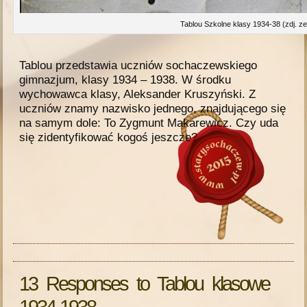
Tablou Szkolne klasy 1934-38 (zdj. 
Tablou przedstawia uczniów sochaczewskiego
gimnazjum, klasy 1934 – 1938. W środku
wychowawca klasy, Aleksander Kruszyński. Z
uczniów znamy nazwisko jednego, znajdującego się
na samym dole: To Zygmunt Makarewicz. Czy uda
się zidentyfikować kogoś jeszcze?
13 Responses to Tablou klasowe
1934-1938