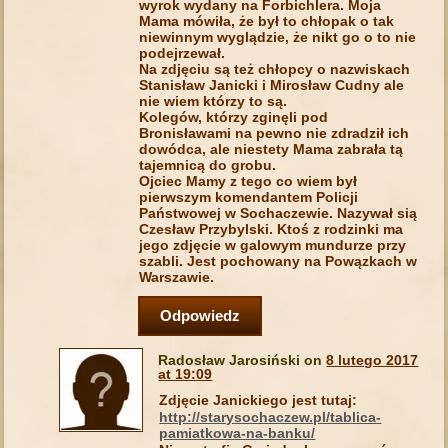
wyrok wydany na Forbichlera. Moja
Mama mówiła, że był to chłopak o tak
niewinnym wyglądzie, że nikt go o to nie
podejrzewał.
Na zdjęciu są też chłopcy o nazwiskach
Stanisław Janicki i Mirosław Cudny ale
nie wiem którzy to są.
Kolegów, którzy zginęli pod
Bronisławami na pewno nie zdradził ich
dowódca, ale niestety Mama zabrała tą
tajemnicą do grobu.
Ojciec Mamy z tego co wiem był
pierwszym komendantem Policji
Państwowej w Sochaczewie. Nazywał sią
Czesław Przybylski. Ktoś z rodzinki ma
jego zdjęcie w galowym mundurze przy
szabli. Jest pochowany na Powązkach w
Warszawie.
Odpowiedz
Radosław Jarosiński on
8 lutego 2017
at 19:09
Zdjęcie Janickiego jest tutaj:
http://starysochaczew.pl/tablica-
pamiatkowa-na-banku/