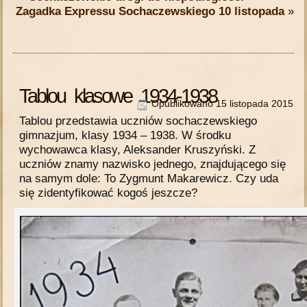
Zagadka Expressu Sochaczewskiego 10 listopada
»
Tablou klasowe 1934-1938
Opublikowano
15 listopada 2015
Tablou przedstawia uczniów sochaczewskiego
gimnazjum, klasy 1934 – 1938. W środku
wychowawca klasy, Aleksander Kruszyński. Z
uczniów znamy nazwisko jednego, znajdującego się
na samym dole: To Zygmunt Makarewicz. Czy uda
się zidentyfikować kogoś jeszcze?