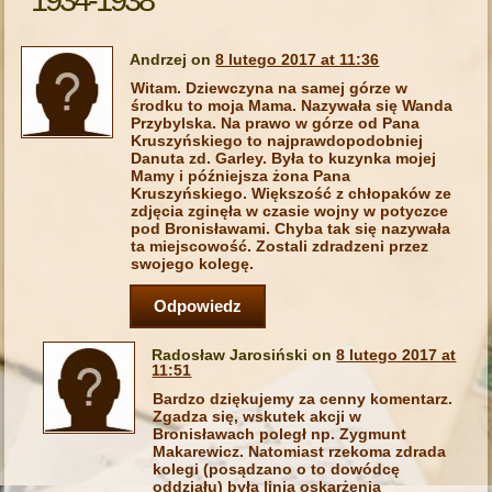
Andrzej on
8 lutego 2017 at 11:36
Witam. Dziewczyna na samej górze w
środku to moja Mama. Nazywała się Wanda
Przybylska. Na prawo w górze od Pana
Kruszyńskiego to najprawdopodobniej
Danuta zd. Garley. Była to kuzynka mojej
Mamy i późniejsza żona Pana
Kruszyńskiego. Większość z chłopaków ze
zdjęcia zginęła w czasie wojny w potyczce
pod Bronisławami. Chyba tak się nazywała
ta miejscowość. Zostali zdradzeni przez
swojego kolegę.
Odpowiedz
Radosław Jarosiński on
8 lutego 2017 at
11:51
Bardzo dziękujemy za cenny komentarz.
Zgadza się, wskutek akcji w
Bronisławach poległ np. Zygmunt
Makarewicz. Natomiast rzekoma zdrada
kolegi (posądzano o to dowódcę
oddziału) była linią oskarżenia