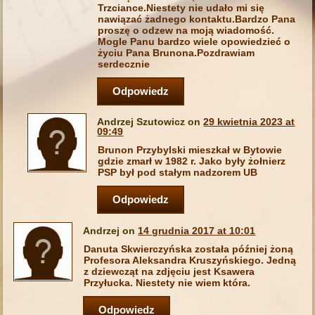
Trzciance.Niestety nie udało mi się
nawiązać żadnego kontaktu.Bardzo Pana
proszę o odzew na moją wiadomość.
Mogle Panu bardzo wiele opowiedzieć o
życiu Pana Brunona.Pozdrawiam
serdecznie
Odpowiedz
Andrzej Szutowicz on
29 kwietnia 2023 at
09:49
Brunon Przybylski mieszkał w Bytowie
gdzie zmarł w 1982 r. Jako były żołnierz
PSP był pod stałym nadzorem UB
Odpowiedz
Andrzej on
14 grudnia 2017 at 10:01
Danuta Skwierczyńska została później żoną
Profesora Aleksandra Kruszyńskiego. Jedną
z dziewcząt na zdjęciu jest Ksawera
Przyłucka. Niestety nie wiem która.
Odpowiedz