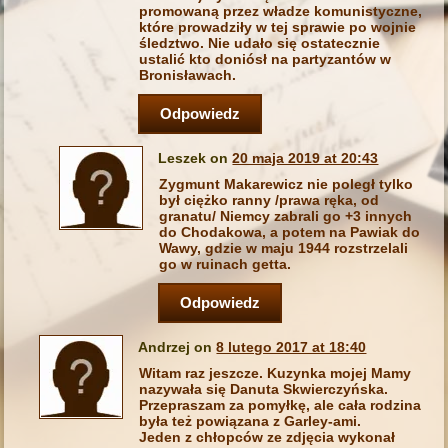
promowaną przez władze komunistyczne,
które prowadziły w tej sprawie po wojnie
śledztwo. Nie udało się ostatecznie
ustalić kto doniósł na partyzantów w
Bronisławach.
Odpowiedz
Leszek on
20 maja 2019 at 20:43
Zygmunt Makarewicz nie poległ tylko
był ciężko ranny /prawa ręka, od
granatu/ Niemcy zabrali go +3 innych
do Chodakowa, a potem na Pawiak do
Wawy, gdzie w maju 1944 rozstrzelali
go w ruinach getta.
Odpowiedz
Andrzej on
8 lutego 2017 at 18:40
Witam raz jeszcze. Kuzynka mojej Mamy
nazywała się Danuta Skwierczyńska.
Przepraszam za pomyłkę, ale cała rodzina
była też powiązana z Garley-ami.
Jeden z chłopców ze zdjęcia wykonał