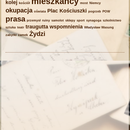
mieszkańcy
kolej
kościół
most
Niemcy
okupacja
Plac Kościuszki
oświata
pogrzeb
POW
prasa
przemysł
ruiny
samolot
sklepy
sport
synagoga
szkolnictwo
traugutta
wspomnienia
sztuka
teatr
Władysław Wasung
Żydzi
zabytki
zamek