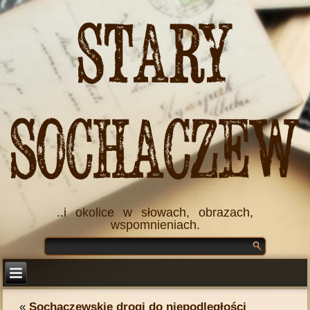
Stary
Sochaczew
..i okolice w słowach, obrazach,
wspomnieniach.
«
Sochaczewskie drogi do niepodległości