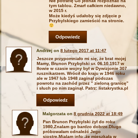
Nie potrafię Go jednak rozpoznać na
tym tablou. Zmarł całkiem niedawno,
w 2015 r.
Może kiedyś udałoby się zdjęcie p
Przybylskiego zamieścić na stronie.
Odpowiedz
Andrzej on
8 lutego 2017 at 11:47
Jeszcze przypomniało mi się, że brat mojej
Mamy, Brunon Przybylski ur. 06.10.1917 w
Iłowie w czasie wojny był w Dywizjonie 307
rusznikarzem. Wrócił do kraju w 1946 roku
ale w 1947 lub 1948 zaginął podczas
powrotu na zachód przez ” zieloną granicę”
i słuch po nim zaginął. Patrz: listakrystka.pl
Odpowiedz
Malgorzata on
8 grudnia 2022 at 18:49
Pan Brunon Przybylski żył do roku
1980.Znalam go bardzo dobrze.Dlugo
próbowałam odnaleźć Jego
siostrę.Mialam info ,że mieszkała w