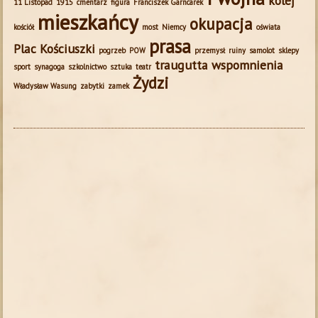
kolej
11 Listopad
1915
cmentarz
figura
Franciszek Garncarek
mieszkańcy
okupacja
kościół
most
Niemcy
oświata
prasa
Plac Kościuszki
pogrzeb
POW
przemysł
ruiny
samolot
sklepy
traugutta
wspomnienia
sport
synagoga
szkolnictwo
sztuka
teatr
Żydzi
Władysław Wasung
zabytki
zamek