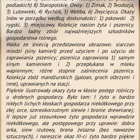
podlaskich) 8) Staropolskie. Owsy: 1) Zimak, 2) Teodozja,
3) Lutowieki, 4) Rychlik, 5) Webba, 6) Zwycięzca.
Okazy
lnów w porząd­ku według doskonałości: 1) pskowski 2)
rygski, 3) miejscowy.
Kolekcje nasion żyta i pszenicy.
Bardzo ładny zbiór najważniejszych szkodników
gospodarstwa rolnego.
Walka ze śniecią przedstawiona obrazowo: siarczan
miedzi (siny kamień) przed użyciem i po użyciu do
zaprawiania pszenicy; pszenica zaprawiona 1) samym
sinym kamieniem i 2) przepłukana w mleku
wapiennym; różne stopnie zaśniecenia pszenicy.
Kolekcja zbóż mandżurskich (galoan, groch olbrzymi i
inne), uprawianych na stacji.
Pięknie ilustrowały okazy żyta w kłosie postęp rolniczy
u drobnych gospodarzy. Było tam: I żyto o bardzo
nikłych lichych kłoskach gospodarza niekółkowego przy
złej orce, szereokorzutnym siewie i bronie drewnianej;
II lepsze już stosunkowo żyto gospodarza wprawdzie
niekółkowego, ale postępowego przy uprawie: dobra
orka, siew rzutowy, brona żelazna (bez nawozów
sztucznych), i nareszcie okaz III-ci żyto bardzo piękne