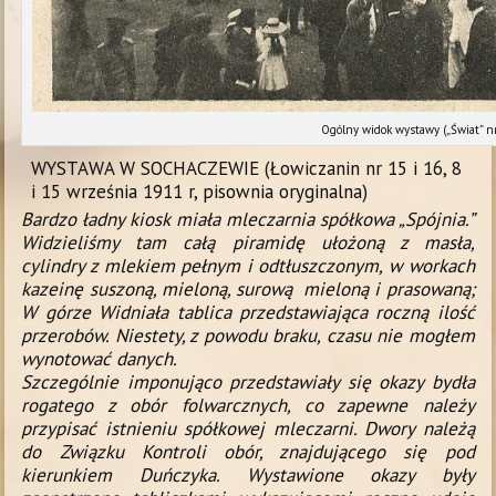
Ogólny widok wystawy („Świat” n
WYSTAWA W SOCHACZEWIE (Łowiczanin nr 15 i 16, 8
i 15 września 1911 r, pisownia oryginalna)
Bardzo ła­dny kiosk miała mleczarnia spółkowa „Spójnia.”
Widzieliśmy tam całą piramidę ułożoną z masła,
cylindry z mlekiem pełnym i odtłuszczonym, w workach
kazeinę suszoną, mieloną, surową mieloną i prasowaną;
W górze Widniała tablica przedstawiająca roczną ilość
przerobów. Niestety, z powodu braku, czasu nie mogłem
wynotować danych.
Szczególnie imponująco przedstawiały się okazy bydła
rogatego z obór folwarcznych, co zapewne należy
przypisać istnieniu spółkowej mleczarni.
Dwory należą
do Związku Kontroli obór, znajdującego się pod
kierunkiem Duńczyka.
Wystawione okazy były