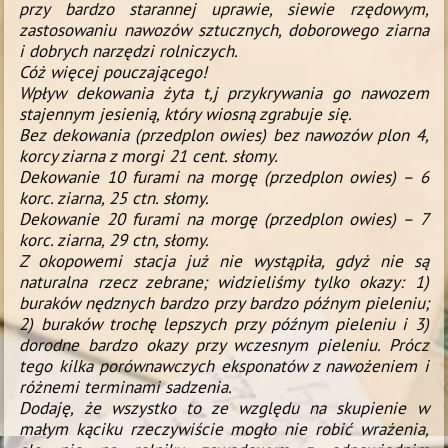
przy bardzo starannej uprawie, siewie rzędowym,
zastosowaniu nawozów sztucznych, doborowego ziarna
i dobrych narzędzi rolniczych.
Cóż więcej pouczającego!
Wpływ dekowania żyta t,j przykrywania go nawozem
stajennym jesienią, który wiosną zgrabuje się.
Bez dekowania (przedplon owies) bez nawozów plon 4,
korcy ziarna z morgi 21 cent. słomy.
Dekowanie 10 furami na morgę (przedplon owies) – 6
korc. ziarna, 25 ctn. słomy.
Dekowanie 20 furami na morgę (przedplon owies) – 7
korc. ziarna, 29 ctn, słomy.
Z okopowemi stacja już nie wystąpiła, gdyż nie są
naturalna rzecz zebrane; widzieliśmy tylko okazy: 1)
buraków nędznych bardzo przy bardzo późnym pieleniu;
2) buraków trochę lepszych przy późnym pieleniu i 3)
dorodne bardzo okazy przy wczesnym pieleniu. Prócz
tego kilka porównawczych eksponatów z nawożeniem i
różnemi terminami sadzenia.
Dodaję, że wszystko to ze względu na skupienie w
małym kąciku rzeczywiście mogło nie robić wrażenia,