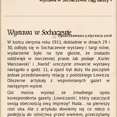
Wystawa w Sochaczewie ciąg dalszy
»
Wystawa w Sochaczewie
Opublikowano
3 stycznia 2016
W końcu sierpnia roku 1911, dokładnie w dniach 29 i
30, odbyły się w Sochaczewie wystawy i targi rolne,
wydarzenie było na tyle głośne, że znalazło
oddźwięk w ówczesnej prasie. Jak podaje „Kurier
Warszawski” i „Naród” uroczyste otwarcie wystawy
nastąpiło o godz. 11, a zjazd był duży. Na początek
jednak przedstawiamy relację z pobliskiego Łowicza.
Obszerne artykuły z wspomnianych gazet w
następnym wpisie.
Cóż można wysnuć ze żmudnego opisu
korespondenta gazety „Łowiczanin”, który zaszczycił
swoją obecnością ową imprezę? Nuda… na pierwszy
rzut oka. Ale z artykułu dowiemy się co nieco o
podejściu do rolnictwa przed wiekiem, przeczytamy