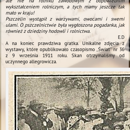
ale nie na rolniku zawodowym z odpowiednim
wykształceniem rolniczym, a tych mamy jeszcze tak
mało w kraju!
Pszczelin wystąpił z warzywami, owocami i swemi
ulami. O pszczelnictwie była wygłoszona pogadanka, jak
również z dziedziny hodowli i rolnictwa.
E.D
A na koniec prawdziwa gratka. Unikalne zdjęcia z
wystawy, które opublikowało czasopismo „Świat” nr 36
z 9 września 1911 roku. Skan otrzymaliśmy od
uczynnego allegrowicza.