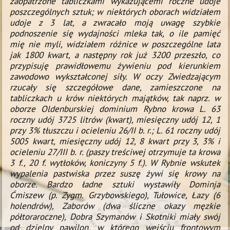
zaopatrzone tabliczkami wykazującemi roczne udoje
poszczególnych sztuk; w niektórych oborach widziałem
udoje z 3 lat, a zwracało moją uwagę szybkie
podnoszenie się wydajności mleka tak, o ile pamięć
mię nie myli, widziałem różnice w poszczególne lata
jak 1800 kwart, a następny rok już 3200 przeszło, co
przypisuję prawidłowemu żywieniu pod kierunkiem
zawodowo wykształconej siły.
W oczy Zwiedzającym
rzucały się szczegółowe dane, zamieszczone na
tabliczkach u krów niektórych majątków, tak naprz. w
oborze Oldenburskiej dominium Rybno krowa L. 63
roczny udój 3725 litrów (kwart), miesięczny udój 12, 1
przy
3% tłuszczu i ocieleniu 26/II b. r.; L. 61 roczny udój
5005 kwart, miesięczny udój 12, 8 kwart przy 3, 3% i
ocieleniu
27/III b. r. (paszy treściwej otrzymuje ta krowa
3 f., 20 f. wytłoków, koniczyny 5 f.). W Rybnie wskutek
wypalenia
pastwiska przez suszę żywi się krowy na
oborze. Bardzo ładne sztuki wystawiły Dominja
Ćmiszew (p. Zygm. Grzybowskiego),
Tułowice, Łazy (6
holendrów), Zaborów (dwa śliczne okazy męzkie
półtoraroczne), Dobra Szymanów i Skotniki miały
swój
od dzielny pawilon, w którego wejściu frontowym