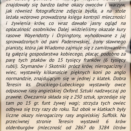
znajdowały się bardzo ładne okazy owoców i warzyw,
jak również
fotograficzne zdjęcia bydła, a na stole
leżała wzorowo prowadzona księga kontroli mleczności
i żywienia krów, co wraz dawało jasny ogląd na
opłacalność osobników. Dalej widzieliśmy okazale
kury
rasowe Wayendotty i Orpingtony, wyhodowane z jaj
sprowadzonych od pani
Paderewskiej, żony sławnego
pianisty, która jak Wiadomo zajmuje się z zamiłowaniem
tą gałęzią gospodarstwa
kobiecego, płacąc podobno za
parę tych ptaków do 15 tysięcy franków (6 tysięcy
rubli). Szymanów i Skotniki prócz krów, nierogacizny i
wiec, wystawiły kilkanaście
pięknych koni po anglo
normandzie, znajdującym się w jednej z klatek. Dobra
Teresin ks. Druckiego-Lubeckiego wystawiły owce
odpasowe rasy angielskiej Oxford. Sztuki nadzwyczaj po
prawne. Owczarnia składa się z 250 sztuk, sprzedaje się
tam po 15 gr. funt żywej wagi; strzyża
tych owiec
odbywa się trzy razy do roku. Tuż obok w klatkach były
liczne okazy nierogacizny rasy angielskiej Suffolk. Na
przeciwnej stronie Teresin wystawił 6 krów
oldenburgów (mleczność od 2867 do 3284 litrów