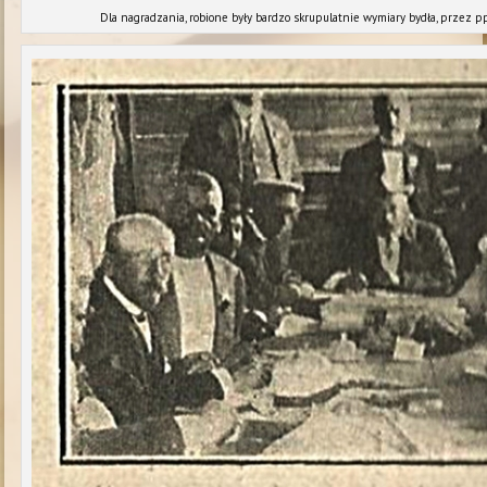
Dla nagradzania, robione były bardzo skrupulatnie wymiary bydła, przez pp