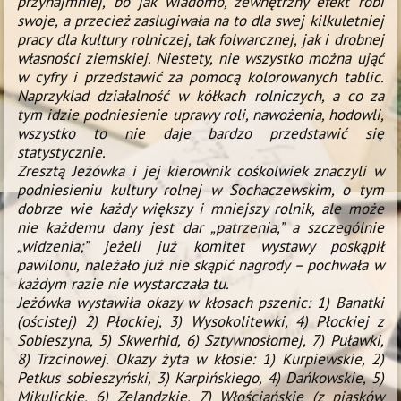
przynajmniej, bo jak wiadomo, zewnętrzny efekt robi
swoje, a przecież zaslugiwała na to dla swej kilkuletniej
pracy dla kultury rolniczej, tak folwarcznej, jak i drobnej
wła­sności ziemskiej. Niestety, nie wszystko można ująć
w cyfry i przedstawić za pomocą kolorowanych tablic.
Naprzyklad działalność w kółkach rolniczych, a co za
tym idzie podniesienie uprawy roli, nawożenia, hodowli,
wszystko
to nie daje bardzo przedstawić się
statystycznie.
Zresztą Jeżówka i jej kierownik coś­kolwiek znaczyli
w
podniesieniu kultury rolnej w Sochaczewskim, o tym
dobrze wie każdy większy i mniejszy rolnik, ale może
nie każdemu dany jest dar „patrzenia,”
a szczególnie
„widzenia;” jeżeli już komitet wystawy poskąpił
pawilonu, należało już nie skąpić nagrody – pochwała w
każdym razie nie wystarczała tu.
Jeżówka wystawiła okazy w kłosach
pszenic: 1) Banatki
(ościstej) 2) Pło­ckiej, 3) Wysokolitewki, 4) Płockiej z
Sobieszyna, 5) Skwerhid,
6) Sztywnosło­mej, 7) Puławki,
8) Trzcinowej. Okazy żyta w kłosie: 1) Kurpiewskie, 2)
Petkus sobieszyński,
3) Karpińskiego, 4) Dańkowskie, 5)
Mikulickie, 6) Zelandzkie, 7) Włoścjańskie
(z piasków