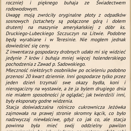
rocznie) i pięknego buhaja ze Świadectwem
rodowodowym.
Uwagę moją zwróciły oryginalne płoty z odpadków
sosnowych (sztachety są połączone
górą i dołem
drutem) na maszynie amerykańskiej z dóbr ks.
Druckiego-Lubeckiego Szczuczyn na Litwie. Podo
bne
będą wyrabiane i w Teresinie. Nie mogłem jednak
dowiedzieć się ceny.
Z inwentarza gospodarzy drobnych
udało mi się widzieć
jedynie 7 krów i buhaja mniej więcej holenderskiego
pochodzenia z Zawad p. Sadowskiego.
Mleczność niektórych osobników po ocieleniu podobno
przenosi 20 kwart dziennie. Inni gospodarze tylko przez
jeden
dzień trzymali swe okazy bydła, koni i
nierogacizny na wystawie, a że ja bylem drugiego dnia
nie miałem sposobności je oglądać; jak twierdzili inni,
były
eksponaty godne widzenia.
Stacja doświadczalna rolniczo cukrownicza Jeżówka
zajmowała na prawej stronie skromny kącik,
co było
nadzwyczaj niewłaś­ciwe, gdyż co jak co, ale stacja
powinna była mieć swój oddzielny
pawilon