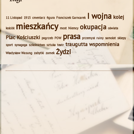
I wojna
kolej
11 Listopad
1915
cmentarz
figura
Franciszek Garncarek
mieszkańcy
okupacja
kościół
most
Niemcy
oświata
prasa
Plac Kościuszki
pogrzeb
POW
przemysł
ruiny
samolot
sklepy
traugutta
wspomnienia
sport
synagoga
szkolnictwo
sztuka
teatr
Żydzi
Władysław Wasung
zabytki
zamek