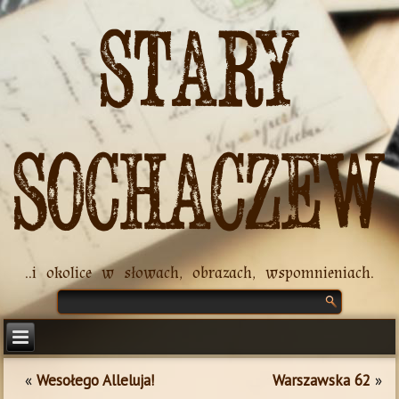
Stary
Sochaczew
..i okolice w słowach, obrazach, wspomnieniach.
«
Wesołego Alleluja!
Warszawska 62
»