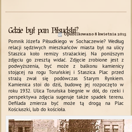
Gdzie był pan Piłsudski?
Opublikowano
8 kwietnia 2015
Pomnik Józefa Piłsudkiego w Sochaczewie? Według
relacji sędziwych mieszkańców miasta był na ulicy
Staszica koło remizy strażackiej. Na poniższym
zdjęciu go zresztą widać. Zdjęcie zrobione jest z
podwyższenia, być może z balkonu kamienicy
stojącej na rogu Toruńskiej i Staszica. Plac przed
strażą zwał się podówczas Starym Rynkiem.
Kamienica stoi do dziś, budowę jej rozpoczęto w
roku 1932. Ulica Toruńska biegnie w dół, do rzeki i
perspektywa zdjęcia sugeruje także spadek terenu.
Defilada zmierza być może tą drogą na Plac
Kościuszki, lub do kościoła.