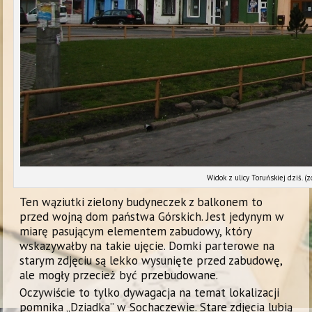
Widok z ulicy Toruńskiej dziś. (z
Ten wąziutki zielony budyneczek z balkonem to
przed wojną dom państwa Górskich. Jest jedynym w
miarę pasującym elementem zabudowy, który
wskazywałby na takie ujęcie. Domki parterowe na
starym zdjęciu są lekko wysunięte przed zabudowę,
ale mogły przecież być przebudowane.
Oczywiście to tylko dywagacja na temat lokalizacji
pomnika „Dziadka” w Sochaczewie. Stare zdjęcia lubią