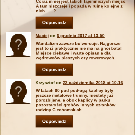
Coraz mniej jest takich tajemniczych miejsc.
A tam niszczeje i popada w ruinę kolejne z
nich……?
Odpowiedz
Maciej
on
6 grudnia 2017 at 13:50
Wandalizm zawsze bulwersuje. Najgorsze
jest to iż praktycznie nie ma na gnoi bata!
Miejsce ciekawe i warte opisania dla
wędrowców pieszych czy rowerowych.
Odpowiedz
Krzysztof on
22 października 2018 at 10:16
W latach 90 pod podłogą kaplicy były
jeszcze metalowe trumny, niestety już
porozbijane, a obok kaplicy w parku
pozostałości grobów innych członków
rodziny Ciechomskich
Odpowiedz