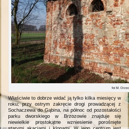
fot M. Orze
Właściwie to dobrze widać ją tylko kilka miesięcy w
roku; przy ostrym zakręcie drogi prowadzącej z
Sochaczewa do Gąbina, na północ od pozostałości
parku dworskiego w Brzozowie znajduje się
niewielkie prostokątne wzniesienie porośnięte
starymi akacjami i klonami. W jego centrum jest