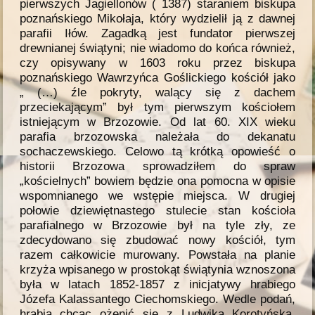
pierwszych Jagiellonów ( 1387) staraniem biskupa
poznańskiego Mikołaja, który wydzielił ją z dawnej
parafii Iłów. Zagadką jest fundator pierwszej
drewnianej świątyni; nie wiadomo do końca również,
czy opisywany w 1603 roku przez biskupa
poznańskiego Wawrzyńca Goślickiego kościół jako
„ (…) źle pokryty, walący się z dachem
przeciekającym” był tym pierwszym kościołem
istniejącym w Brzozowie. Od lat 60. XIX wieku
parafia brzozowska należała do dekanatu
sochaczewskiego. Celowo tą krótką opowieść o
historii Brzozowa sprowadziłem do spraw
„kościelnych” bowiem będzie ona pomocna w opisie
wspomnianego we wstępie miejsca. W drugiej
połowie dziewiętnastego stulecie stan kościoła
parafialnego w Brzozowie był na tyle zły, ze
zdecydowano się zbudować nowy kościół, tym
razem całkowicie murowany. Powstała na planie
krzyża wpisanego w prostokąt świątynia wznoszona
była w latach 1852-1857 z inicjatywy hrabiego
Józefa Kalassantego Ciechomskiego. Wedle podań,
hrabia chcąc ożenić się z Ludwiką Korotyńską,