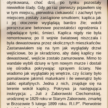
otynkowana, choć dziś po tynku pozostały
niewielkie ślady. Gdy po raz pierwszy pojawiłem się
w tym miejscu, pierwotna ciekawość i zachwyt tym
miejscem zostały zastąpione smutkiem; kaplica jak
i jej otoczenie wyglądają bardzo źle; wokół
porozrzucane betonowe pozostałości ogrodzenia i
odpadające tynki, śmieci. Kaplica nigdy nie była
remontowana; po II wojnie światowej niszczała i
była dewastowana przez okolicznych mieszkańców.
Zastanawiałem się na tym jak wyglądały drzwi
wejściowe, bo je skradziono, aby dalej kaplicy nie
dewastować, wejście zostało zamurowane. Mimo to
wandale wybili dziurę w tym nowym murze i dostali
się ośrodka pokrywając sprayem ściany. Nie
wiadomo jak wyglądało jej wnętrze, czy ściany było
pomalowane jakimiś malunkami i ile wewnątrz było
tablic epitafijnych. Jedna z nich, znajduje się na
terenie wokół kaplicy. Pokrywa ja następująca
inskrypcja: „ Juli z Zaborowski Ciechomskiej,
urodzonej w 1829 roku w Starym Zaborowie, zmarłej
w Brzozowie 5 lutego 1899 roku. R.I.P”. Pierwotnie