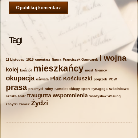
Tagi
I wojna
11 Listopad
1915
cmentarz
figura
Franciszek Garncarek
mieszkańcy
kolej
kościół
most
Niemcy
okupacja
Plac Kościuszki
oświata
pogrzeb
POW
prasa
przemysł
ruiny
samolot
sklepy
sport
synagoga
szkolnictwo
traugutta
wspomnienia
sztuka
teatr
Władysław Wasung
Żydzi
zabytki
zamek