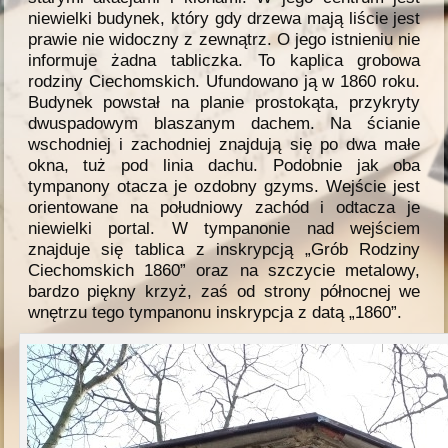
niewielki budynek, który gdy drzewa mają liście jest
prawie nie widoczny z zewnątrz. O jego istnieniu nie
informuje żadna tabliczka. To kaplica grobowa
rodziny Ciechomskich. Ufundowano ją w 1860 roku.
Budynek powstał na planie prostokąta, przykryty
dwuspadowym blaszanym dachem. Na ścianie
wschodniej i zachodniej znajdują się po dwa małe
okna, tuż pod linia dachu. Podobnie jak oba
tympanony otacza je ozdobny gzyms. Wejście jest
orientowane na południowy zachód i odtacza je
niewielki portal. W tympanonie nad wejściem
znajduje się tablica z inskrypcją „Grób Rodziny
Ciechomskich 1860” oraz na szczycie metalowy,
bardzo piękny krzyż, zaś od strony północnej we
wnętrzu tego tympanonu inskrypcja z datą „1860”.