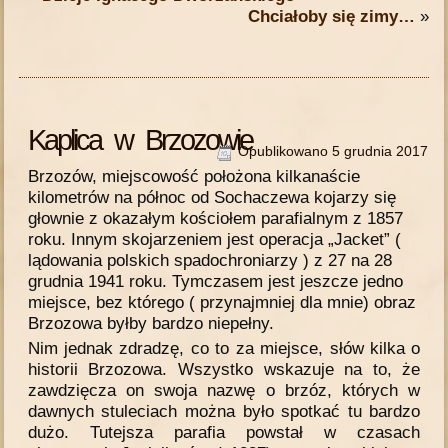
Chciałoby się zimy…
»
Kaplica w Brzozowie
Opublikowano
5 grudnia 2017
Brzozów, miejscowość położona kilkanaście
kilometrów na północ od Sochaczewa kojarzy się
głownie z okazałym kościołem parafialnym z 1857
roku. Innym skojarzeniem jest operacja „Jacket” (
lądowania polskich spadochroniarzy ) z 27 na 28
grudnia 1941 roku. Tymczasem jest jeszcze jedno
miejsce, bez którego ( przynajmniej dla mnie) obraz
Brzozowa byłby bardzo niepełny.
Nim jednak zdradzę, co to za miejsce, słów kilka o
historii Brzozowa. Wszystko wskazuje na to, że
zawdzięcza on swoja nazwę o brzóz, których w
dawnych stuleciach można było spotkać tu bardzo
dużo. Tutejsza parafia powstał w czasach