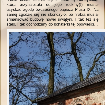
która przynależała do jego rodziny(!) musiał
uzyskać zgodę ówczesnego papieża Piusa IX. Na
samej zgodzie się nie skończyło, bo hrabia musiał
sfinansować budowę nowej świątyni. I tak też się
stało. I tak dochodzimy do bohaterki tej opowieści…