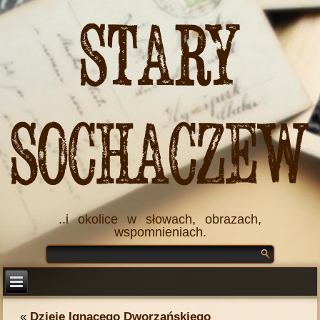
Stary
Sochaczew
..i okolice w słowach, obrazach,
wspomnieniach.
«
Dzieje Ignacego Dworzańskiego