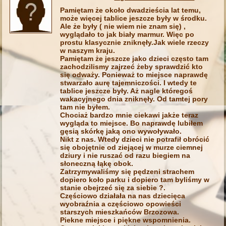
Pamiętam że około dwadzieścia lat temu,
może więcej tablice jeszcze były w środku.
Ale że były ( nie wiem nie znam się) ,
wyglądało to jak biały marmur. Więc po
prostu klasycznie zniknęły.Jak wiele rzeczy
w naszym kraju.
Pamiętam że jeszcze jako dzieci często tam
zachodzilismy zajrzeć żeby sprawdzić kto
się odważy. Ponieważ to miejsce naprawdę
stwarzało aurę tajemniczości. I wtedy te
tablice jeszcze były. Aż nagle któregoś
wakacyjnego dnia zniknęły. Od tamtej pory
tam nie byłem.
Chociaż bardzo mnie ciekawi jakże teraz
wygląda to miejsce. Bo naprawdę lubiłem
gęsią skórkę jaką ono wywoływało.
Nikt z nas. Wtedy dzieci nie potrafił obrócić
się obojętnie od ziejącej w murze ciemnej
dziury i nie ruszać od razu biegiem na
słoneczną łąkę obok.
Zatrzymywaliśmy się pędzeni strachem
dopiero koło parku i dopiero tam byliśmy w
stanie obejrzeć się za siebie ?.
Częściowo działała na nas dziecięca
wyobraźnia a częściowo opowieści
starszych mieszkańców Brzozowa.
Piekne miejsce i piękne wspomnienia.